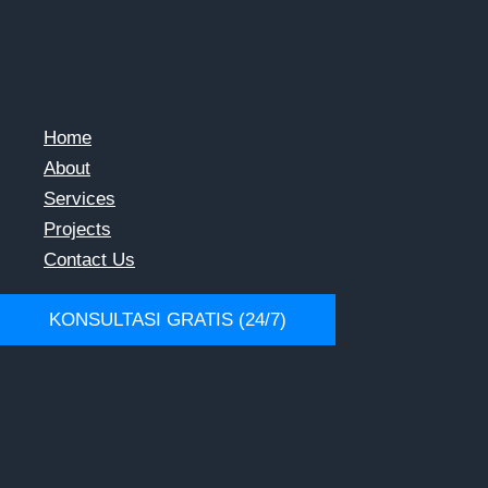
Lewati
ke
konten
Home
About
Services
Projects
Contact Us
KONSULTASI GRATIS (24/7)